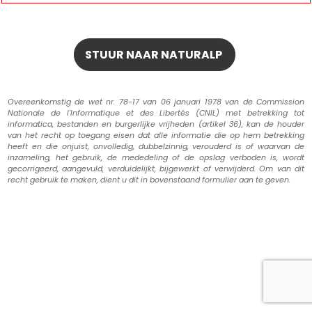
Overeenkomstig de wet nr. 78-17 van 06 januari 1978 van de Commission
Nationale de l'Informatique et des Libertés (CNIL) met betrekking tot
informatica, bestanden en burgerlijke vrijheden (artikel 36), kan de houder
van het recht op toegang eisen dat alle informatie die op hem betrekking
heeft en die onjuist, onvolledig, dubbelzinnig, verouderd is of waarvan de
inzameling, het gebruik, de mededeling of de opslag verboden is, wordt
gecorrigeerd, aangevuld, verduidelijkt, bijgewerkt of verwijderd. Om van dit
recht gebruik te maken, dient u dit in bovenstaand formulier aan te geven.