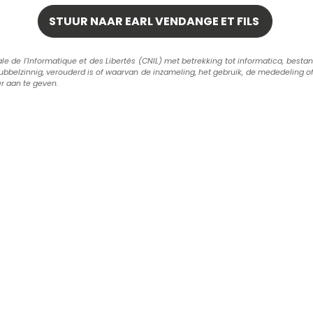
de l'Informatique et des Libertés (CNIL) met betrekking tot informatica, bestand
dubbelzinnig, verouderd is of waarvan de inzameling, het gebruik, de mededeling of
er aan te geven.