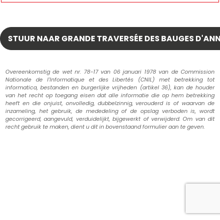
Overeenkomstig de wet nr. 78-17 van 06 januari 1978 van de Commission
Nationale de l'Informatique et des Libertés (CNIL) met betrekking tot
informatica, bestanden en burgerlijke vrijheden (artikel 36), kan de houder
van het recht op toegang eisen dat alle informatie die op hem betrekking
heeft en die onjuist, onvolledig, dubbelzinnig, verouderd is of waarvan de
inzameling, het gebruik, de mededeling of de opslag verboden is, wordt
gecorrigeerd, aangevuld, verduidelijkt, bijgewerkt of verwijderd. Om van dit
recht gebruik te maken, dient u dit in bovenstaand formulier aan te geven.