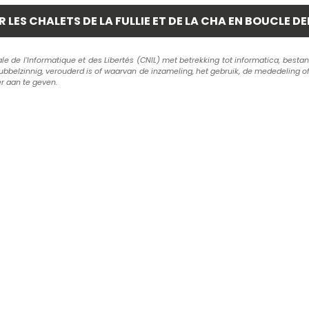
de l'Informatique et des Libertés (CNIL) met betrekking tot informatica, bestand
dubbelzinnig, verouderd is of waarvan de inzameling, het gebruik, de mededeling of
er aan te geven.